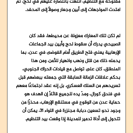
مفتوحة مع التنظيم، انتهت بانتصاره عليهم في لحج، ثم
امتدت المواجهات إلى أبين وجعار وصولًا إلى المحفد.
لم تكن تلك المعارك معزولة عن محيطها، فقد كان
الصبيحي يدرك أن سقوط لحج وأبين بيد الجماعات
الإرهابية يعني فتح الطريق أمام الفوضى في عدن، بما
يحمله ذلك من قتل ونهب وانهيار للأمن. ومن هذا
المنطلق، كان على تواصل مع قيادات الحراك الجنوبي،
بحكم علاقات الزمالة السابقة التي جمعته ببعضهم قبل
تسريحهم من السلك العسكري. بل إنه عقد اجتماعًا معهم
في فندق كورال، ومدّ يده للجميع قائلًا إن الهدف هو
حماية عدن من الوقوع في مستنقع الإرهاب، محذرًا من
وجود نحو تسعين دبابة مجنزرة في اللواء 31، يمكن أن
تتحول إلى أداة تدمير للمدينة إذا وقعت بيد التنظيم.