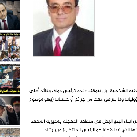
 قيادات شمالية متورطة في تسليم محافظات الشمال للحوثيين وته
الجنوب.
نوبي والالتفاف القيادي.. صمام أمان السيادة والهوية
شهره الثاني وسط إدانات ومطالبات قبلية ورسمية للإفراج عنه
ية بلحج تدعو أبناء ردفان لتنفيذ عصيان مدني جزئي
اعها الدوري وتقف أمام مستجدات المشهد السياسي والاقتصادي في ا
فته الشخصية، بل نتوقف عنده كرئيس دولة، وقائد أعلى
ليات وما يترافق معها من جرائم أو حسنات (وهو موضوع
 لعدد من أبناء البدو الرحل في منطقة المعجلة بمديرية المحفد
ا الذي غدا لاحقا هو الرئيس المنتخب) وبرز رشاد