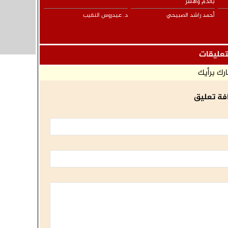
بالدم والأسر
أحمد راشد الصبيحي
د. عيدروس النقيب
تعليقات
رك برأيك
فة تعليق