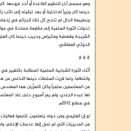
وهو مسمى آخر لتنظيم القاعدة أو أحد فروعها، كا
حينما كان وزيراً للداخلية أو بعد ترقيته إلى نائب ر
وبطبيعة الحال لم تنجح كل تلك الجرائم في إخماد أوا
تحولت الثورة السلمية إلى مقاومة مسلحة في مواجهة
الشريجة وقعطبة ومكيراس وحريب حينما كان العليم
الحوثي العفاشي.
* * *
أثناء الثورة الشبابية السلمية المطالبة بالتغيير في 
وانتظاما، ولما قررت السلطات حينها التخلص من هذ
من المعتصمين سلمياً وكان التعزِّيان هما المهندس
لها عبده الجندي، ولم يمر أسبوع حتى عاد المعتص
في مطلع 2012م.
لو إن العليمي ومن حوله يتعلمون، لتابعوا فعاليا