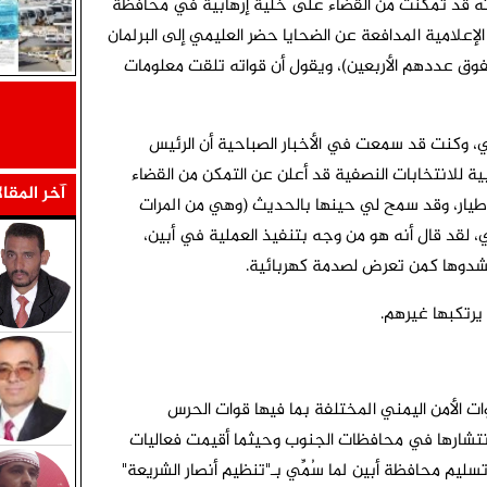
ته قد تمكنت من القضاء على خلية إرهابية في محافظة
الإعلامية المدافعة عن الضحايا حضر العليمي إلى البرلمان
ن يفوق عددهم الأربعين)، ويقول أن قواته تلقت معلومات
ني، وكنت قد سمعت في الأخبار الصباحية أن الرئيس
ابية للانتخابات النصفية قد أعلن عن التمكن من القضاء
آخر المقا
طيار، وقد سمح لي حينها بالحديث (وهي من المرات
كي، لقد قال أنه هو من وجه بتنفيذ العملية في أبين،
مشدوها كمن تعرض لصدمة كهربائية.
يرتكبها غيرهم.
ات الأمن اليمني المختلفة بما فيها قوات الحرس
نتشارها في محافظات الجنوب وحيثما أقيمت فعاليات
سليم محافظة أبين لما سُمِّي بـ"تنظيم أنصار الشريعة"