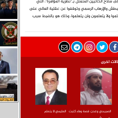
 إلى سلاح الخائبين المتمثل بـ"نظرية المؤامرة"، التي
البطش والإرهاب الرسمي وتوقفوا عن عقلية العالي على
موا ولا يتعلمون ولن يتعلموا، وذلك هو بالضبط سبب
لات اخرى
الصبيحي وعدن: قصة وفاء كتبت
العليمي لا يتعلم