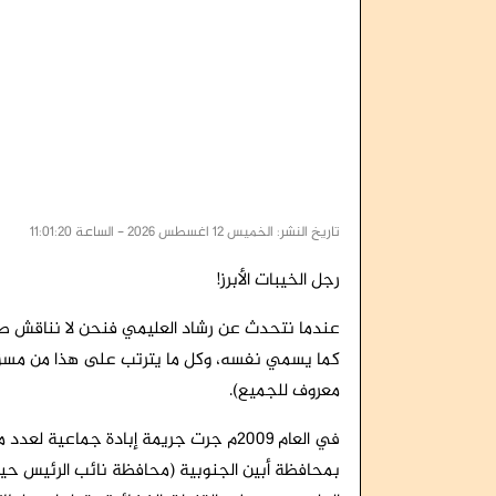
فضيحة مدوية تهز قرارات العليمي.. ترقية
النضال الشعبي الج
اعتقال معين المقرحي يدخل 
النقابات العمال
الأمانة العامة للانتقالي تعقد اجتم
تاريخ النشر: الخميس 12 اغسطس 2026 - الساعة 11:01:20
رجل الخيبات الأبرز!
عندما نتحدث عن رشاد العليمي فنحن لا نناقش ص
كما يسمي نفسه، وكل ما يترتب على هذا من مسؤو
معروف للجميع).
في العام 2009م جرت جريمة إبادة جماعية
بمحافظة أبين الجنوبية (محافظة نائب الرئيس حينه