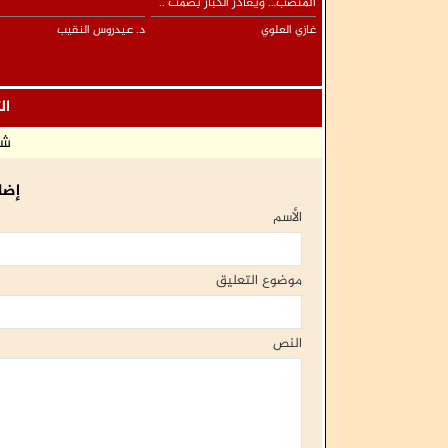
المنصب… ويُغادر الكبار بصمت ..
غازي العلوي
د. عيدروس النقيب
ال
شا
إضا
الأسم
موضوع التعليق
النص