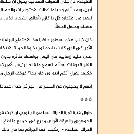
العليمي من على القنوات الفضائية يقول إن سلطا
أبين، وبعد أيام وحينما تعالت الاحتجاجات والحملة 
ليعبر عن اعتذاره لآل با كازم (أهالي الضحايا الذي
مضللة وحصل الخطأ.
كان كاتب هذه السطور حاضرا هذا الاجتماع البرلما
الأمريكي الذي كانت بلاده تمر بذروة الحملة الانتخ
على خلية إرهابية في اليمن بواسطة طائرة بدون 
القليلة) وقلت له: ألم تسمع ما قاله الرئيس الأمري
فكيف تقول أنكم أنتم من قام بها؟ فوقف الرجل 
إنهم لا يخجلون عن التستر عن الجرائم حتى عندما 
* * *
طوال فترة ثورة الحراك السلمي الجنوبي ارتكبت قو
الجمهوري والفرقة الأولى مدرع في جميع مناطق ا
الحراك السلمي – ارتكبت آلاف الجرائم بما في ذلك ت