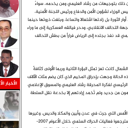
ن ذلك بتوجيهات من رشاد العليمي ومن يخدمه، سواءٌ
ئيس الوزراء لشؤون الأمن والدفاع ورئيس اللجنة الأمنية،
ر الثورة بل زادتها اشتعالا واتساعا، وبلغت ذروتها حينما
 التحالف الانقلابي، ودحر فيالقه العسكرية إلى ما وراء
ي قد نفذ بجلده إلى الرياض فراراً من بطش التحالف
الشمال كانت تعز تمثل البؤرة الثانية وربما الأولى كثافةً
ه الحالة وجهت بإحراق المخيم الذي كان يضم مئات الآلاف
الأخبار الأ
 الرئيسي لفكرة المحرقة رشاد العليمي والمسوق الإعلامي
مون من جديد ولم تُخمد إرادتهم إلا بخدعة نقل السلطة
ت الأمس التي جرت في عدن وأبين والمكلا والديس، وغيرها
من المديريات التي لم تصل إلها عدسات الإعلام، واسترجعوا فعاليات الحراك السلمي خلال الأعوام 2007-