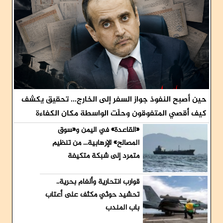
حين أصبح النفوذ جواز السفر إلى الخارج... تحقيق يكشف
كيف أُقصي المتفوقون وحلّت الواسطة مكان الكفاءة
«القاعدة» في اليمن و«سوق
المصالح» الإرهابية... من تنظيم
متمرد إلى شبكة متكيفة
قوارب انتحارية وألغام بحرية..
تحشيد حوثي مكثف على أعتاب
باب المندب