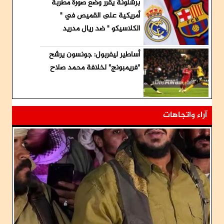
برشلونة يقرر وضع صورة مطربة
أمريكية على القميص في "
الكلاسيكو " ضد ريال مدريد
أساطير ليفربول: جونسون يرشح
"فريمبونج" لخلافة محمد صلاح
آراء واتجاهات