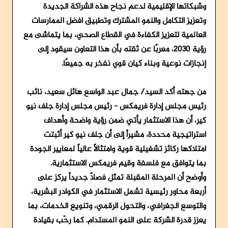
وشبكاتها الإقليمية لدعم نجاح هذه الشراكة الجديدة
وتعزيز التكامل والنمو المشترك وتطبيق افضل الممارسات
العالمية لتعزيز الكفاءة في القطاع الصحي، بما يتماشى مع
رؤية 2030، معربًا عن ثقته بأن هذا التعاون سيقود إلى
إنجازات نوعية وبناء كيان قوي نفخر به جميعًا.
من جهته أكد السيد/ جمال عبد الواسع هائل سعيد، نائب
رئيس مجلس إدارة فريمكس - رئيس مجلس إدارة جلف نيو
كير، أن هذا الاستثمار يأتي ضمن رؤية واضحة وأهداف
استراتيجية محددة، مشيراً إلى أن جلف نيو كير أثبتت
امتلاكها ركائز تشغيلية قوية وامتثالاً عالياً لمعايير الجودة
بما يتوافق مع فلسفة وقيم فريمكس الاستثمارية.
وأوضح أن المرحلة المقبلة تمثل فصلاً جديداً يركز على
أربعة محاور رئيسية تشمل الاستثمار في الكوادر البشرية،
والتوسع الجغرافي، والتحول الرقمي، وتنويع الخدمات، بما
يعزز قدرة الشركة على النمو المستدام. كما رحّب بقيادة