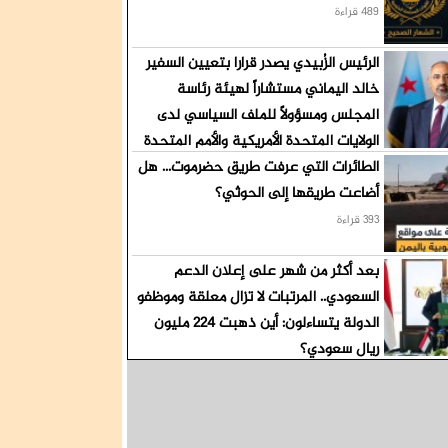
489 قراءة
الرئيس الزُبيدي يصدر قرارا بتعيين السفير
خالد اليماني مستشاراً لهيئة رئاسة
المجلس ومسؤولاً للملف السياسي لدى
الولايات المتحدة الأمريكية والأمم المتحدة
الطائرات التي عرفت طريق حضرموت... هل
412 قراءة
أضاعت طريقها إلى الحوثي؟
393 قراءة
بعد أكثر من شهر على إعلان الدعم
السعودي.. المرتبات لا تزال معلقة وموظفو
الدولة يتساءلون: أين ذهبت 224 مليون
ريال سعودي؟
377 قراءة