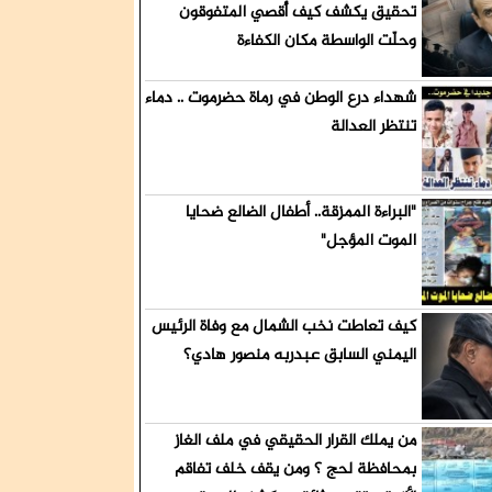
ميش قيادات
تحقيق يكشف كيف أُقصي المتفوقون
وحلّت الواسطة مكان الكفاءة
شهداء درع الوطن في رماة حضرموت .. دماء
تنتظر العدالة
لجنوب
"البراءة الممزقة.. أطفال الضالع ضحايا
الموت المؤجل"
كيف تعاطت نخب الشمال مع وفاة الرئيس
اليمني السابق عبدربه منصور هادي؟
من يملك القرار الحقيقي في ملف الغاز
بمحافظة لحج ؟ ومن يقف خلف تفاقم