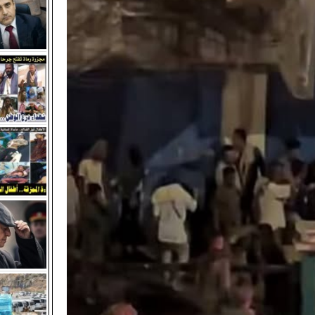
 قيادات شمالية متورطة في تسليم محافظات الشمال للحوثيين وته
الجنوب.
نوبي والالتفاف القيادي.. صمام أمان السيادة والهوية
شهره الثاني وسط إدانات ومطالبات قبلية ورسمية للإفراج عنه
ية بلحج تدعو أبناء ردفان لتنفيذ عصيان مدني جزئي
اعها الدوري وتقف أمام مستجدات المشهد السياسي والاقتصادي في ا