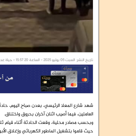
تاريخ النشر: السبت 05 يوليو 2025 - الساعة 15:57:20 - حياة عدن / خاص :
شهد شارع المعلا الرئيسي، بعدن صباح اليوم، حادثً
العاملين، فيما أصيب اثنان آخران بحروق واختناق.
وبحسب مصادر محلية، وقعت الحادثة أثناء قيام ثل
حيث قاموا بتشغيل الماطور الكهربائي وإغلاق الأبوا