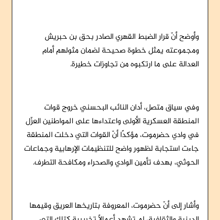
وأوضح أنّ قرار الضبط القهري الصادر بحق بن حبريش
ومجموعته يمثل خطوة صحيحة لضمان مثولهم أمام
العدالة على ما ارتكبوه من تجاوزات خطيرة.
وفي سياق متصل، أدان النائب البحسني خروج قوات
المنطقة العسكرية الأولى واعتداءها على المواطنين العزّل
في وادي حضرموت، مؤكدًا أنّ القوات التي دخلت المنطقة
جاءت استجابة لظهور واضح للتنظيمات الإرهابية وجماعات
الحوثي، بهدف تأمين الوادي والصحراء ومكافحة التطرف.
وأشار إلى أنّ حضرموت، المعروفة بتاريخها العريق وقيمها
الدينية والثقافية، لم تشهد أعمالًا تخريبية كتلك التي