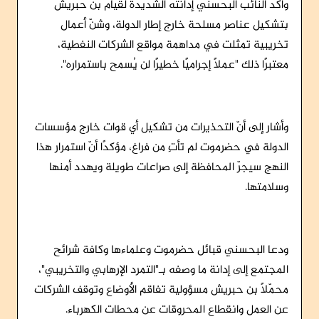
وأكد النائب البحسني إدانته الشديدة لقيام بن حبريش
بتشكيل عناصر مسلحة خارج إطار الدولة، وشنّ أعمال
تخريبية تمثلت في مداهمة مواقع الشركات النفطية،
معتبرًا ذلك "عملًا إجراميًا خطيرًا لن يُسمح باستمراره".
وأشار إلى أنّ التحذيرات من تشكيل أي قوات خارج مؤسسات
الدولة في حضرموت لم تأتِ من فراغ، مؤكدًا أنّ استمرار هذا
النهج سيجرّ المحافظة إلى صراعات طويلة ويهدد أمنها
وسلامتها.
ودعا البحسني قبائل حضرموت وعلماءها وكافة شرائح
المجتمع إلى إدانة ما وصفه بـ"التمرد الإرهابي والتخريبي"،
محمّلًا بن حبريش مسؤولية تفاقم الأوضاع وتوقف الشركات
عن العمل وانقطاع المحروقات عن محطات الكهرباء.