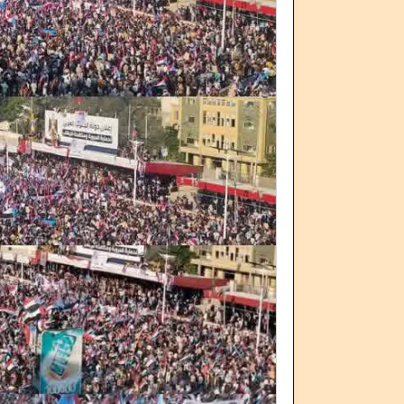
فضيحة مدوية تهز قرارات العليمي.. ترقية
النضال الشعبي الج
اعتقال معين المقرحي يدخل 
النقابات العمال