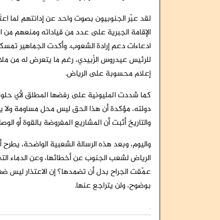
لقد عبّر الجنوبيون بصوت واحد عن إدانتهم لما اعتُ
الإقامة الجبرية على عدد من قياداته ومنعهم من ا
ادعاءات دعم إرادة الشعوب. وأكدت الجماهير تمسك
للرئيس عيدروس الزُبيدي، رغم ما يتعرض له من م
إعلام محسوبة على الرياض.
كما شددت المليونية على رفضها المطلق لأي حلو
دولته، مؤكدة أن هذا الحق ليس محل مساومة ولا يم
والتاريخ أثبت أن المشاريع المفروضة بالقوة أو الوص
واليوم، وبعد هذه الرسالة الشعبية الواضحة، يطرح أبنا
الرياض لشعب الجنوب عن أخطائها، وعن الدماء ال
عمّقت الجراح بدل أن تضمدها؟ إن الاعتذار ليس ضعف
بوضوح، ولن يتراجع عنها.