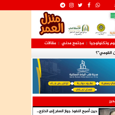
وم وتكنولوجيا
مجتمع مدني
مقالات
|
|
ن القومي"؟
لآن
يق السلمية
ك لا تخدم
برموز الثورة
حرر
رة
حين أصبح النفوذ جواز السفر إلى الخارج...