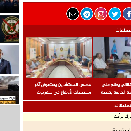
تعلقات
انتقالي يطلع على
مجلس المستشارين يستعرض آخر
ونية الخاصة بقضية
مستجدات الأوضاع في حضرموت
حي ومعتقلي تظاهرة
ويحذّر من محاولات جر شباب الجنوب
تعليقات
ة
في معارك لا تخدم قضيتهم
رك برأيك
فة تعليق