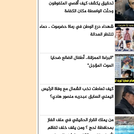
ميش قيادات
تحقيق يكشف كيف أُقصي المتفوقون
وحلّت الواسطة مكان الكفاءة
شهداء درع الوطن في رماة حضرموت .. دماء
تنتظر العدالة
"البراءة الممزقة.. أطفال الضالع ضحايا
الموت المؤجل"
كيف تعاطت نخب الشمال مع وفاة الرئيس
اليمني السابق عبدربه منصور هادي؟
من يملك القرار الحقيقي في ملف الغاز
بمحافظة لحج ؟ ومن يقف خلف تفاقم