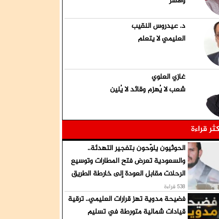
والأسر
د. عيدروس النقيب
العليمي لا يتعلم
غازي العلوي
شعب لا يُهزم وقائد لا يُلين
كثر قراءة
الحوثيون يلوّحون بتفجير التهدئة..
والسعودية تعرض فتح المطارات وتوسيع
الرحلات مقابل العودة إلى خارطة الطريق
538 قراءة
فضيحة مدوية تهز قرارات العليمي.. ترقية
قيادات شمالية متورطة في تسليم