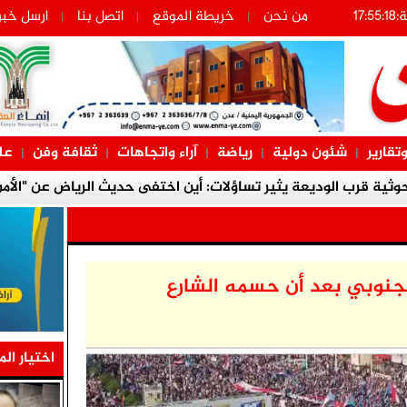
من نحن
خريطة الموقع
اتصل بنا
ارسل خبر
|
|
|
وتقارير
شئون دولية
رياضة
آراء واتجاهات
ثقافة وفن
عل
|
|
|
|
|
حوثية قرب الوديعة يثير تساؤلات: أين اختفى حديث الرياض عن "الأم
الصحافة ا
ات القانونية الخاصة بقضية المناضل المقرحي ومعتقلي تظاهرة معاش
لأوضاع في حضرموت ويحذّر من محاولات جر شباب الجنوب في معار
قضيتهم
لجنوبي بعد أن حسمه الشارع
ى صحة المناضل اللواء ناصر النوبة ويؤكد اهتمام المجلس الانتقالي 
الجنوبية
اختيار الم
ي بعدن تطالب بالإفراج عن " المحضار" وآخرين وحسم القضايا المتعث