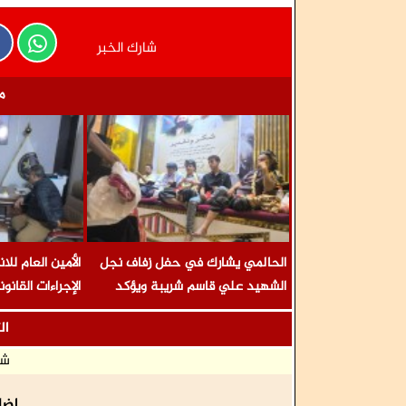
شارك الخبر
م
الحالمي يشارك في حفل زفاف نجل
الأمين العام لل
الشهيد علي قاسم شريبة ويؤكد
الإجراءات القان
الوفاء لتضحيات الشهداء
المناضل المقر
ال
معاشيق السلمي
شا
إضا