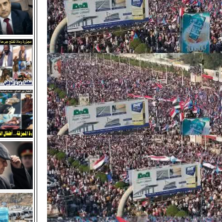
 قيادات شمالية متورطة في تسليم محافظات الشمال للحوثيين وته
الجنوب.
نوبي والالتفاف القيادي.. صمام أمان السيادة والهوية
شهره الثاني وسط إدانات ومطالبات قبلية ورسمية للإفراج عنه
ية بلحج تدعو أبناء ردفان لتنفيذ عصيان مدني جزئي