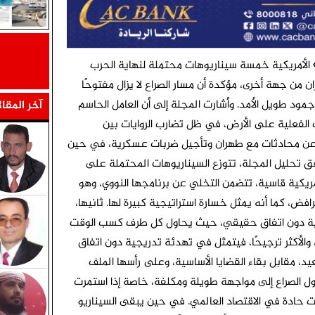
أمريكية خمسة سيناريوهات محتملة لنهاية الحرب
ان من جهة أخرى، مؤكدة أن مسار الصراع لا يزال مفتوحًا
مود طويل الأمد. وأشارت المجلة إلى أن العامل الحاسم
آخر المقا
 الفعلية على الأرض، في ظل تضارب الروايات بين
ب عن محادثات مع طهران وتأجيل ضربات عسكرية، في حين
ق تحليل المجلة، تتوزع السيناريوهات المحتملة على
ريكية قاسية، تتضمن التخلي عن برنامجها النووي، وهو
فض، كما أنه يمثل خسارة استراتيجية كبيرة لها. ثانيها،
كلية دون اتفاق حقيقي، حيث يحاول كل طرف كسب الوقت
 والأكثر ترجيحًا، فيتمثل في تهدئة تدريجية دون اتفاق
، مقابل بقاء القضايا الأساسية، وعلى رأسها الملف
حول الصراع إلى مواجهة طويلة ومكلفة، خاصة إذا استمرت
ات حادة في الاقتصاد العالمي. في حين يبقى السيناريو