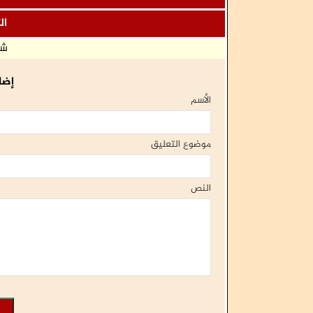
حديث الرياض عن "الأمن القومي"؟
ال
شا
إضا
الأسم
موضوع التعليق
النص