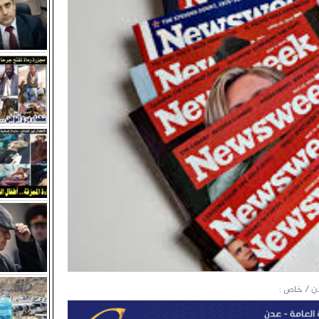
 قيادات شمالية متورطة في تسليم محافظات الشمال للحوثيين وته
الجنوب.
نوبي والالتفاف القيادي.. صمام أمان السيادة والهوية
شهره الثاني وسط إدانات ومطالبات قبلية ورسمية للإفراج عنه
ية بلحج تدعو أبناء ردفان لتنفيذ عصيان مدني جزئي