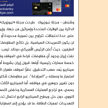
وشنطن - مجلة نبوزيوك طرحت مجلة «نيوزويك» ال
الدائرة بين الولايات المتحدة وإسرائيل من جهة، وإير
على عدة احتمالات، تتراوح بين تسوية محدودة أو ج
لن يكون التصريحات السياسية، بل نتائج المفاوضات
الطرفين، حيث أعلن الرئيس الأمريكي دونالد ترم
نفت إيران وجود أي مفاوضات. قراءة في الموقف وف
خمسة مسارات رئيسية: أولها، قبول إيران بشروط أم
سيناريو يُعد صعب التحقيق، نظرًا لموقف طهران الرا
استمرار ما وصفته بـ”المراوغة”، عبر مفاوضات ش
دون تغيير جوهري في مواقفه. أما السيناريو الثالث،
رسمي، مع تراجع العمليات العسكرية وخفض التصعيد
النووي، دون حل. ويطرح السيناريو الرابع احتمال ت
التهديدات لممرات الطاقة، ما قد يؤدي إلى اضطراب