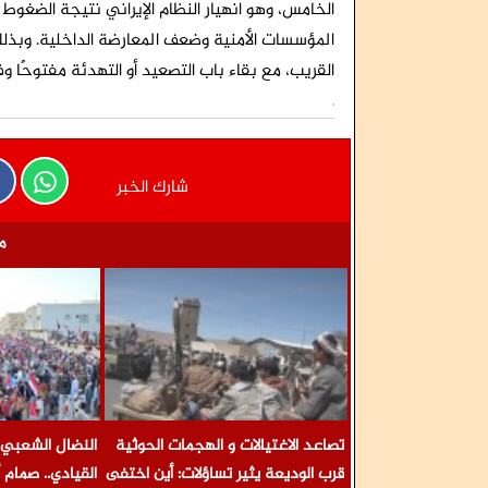
الخامس، وهو انهيار النظام الإيراني نتيجة الضغوط 
المؤسسات الأمنية وضعف المعارضة الداخلية. وبذلك
القريب، مع بقاء باب التصعيد أو التهدئة مفتوحًا وف
شارك الخبر
م
تصاعد الاغتيالات و الهجمات الحوثية
النضال الشعبي ا
قرب الوديعة يثير تساؤلات: أين اختفى
القيادي.. صمام 