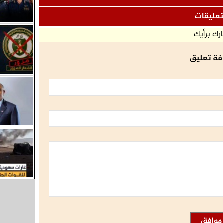
مليونية رفض الوصاية
تعليقات
رك برأيك
فة تعليق