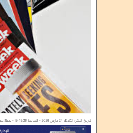
فضيحة مدوية تهز قرارات العليمي.. ترقية
النضال الشعبي الج
اعتقال معين المقرحي يدخل 
النقابات العمال
تاريخ النشر: الثلاثاء 24 مارس 2026 - الساعة 19:49:26 - حياة عدن / خاص :