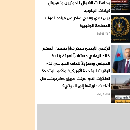
محافظات الشمال للحوثيين وتهميش
قيادات الجنوب.
بيان نفي رسمي صادر عن قيادة القوات
526 قراءة
المسلحة الجنوبية
497 قراءة
الرئيس الزُبيدي يصدر قرارا بتعيين السفير
خالد اليماني مستشاراً لهيئة رئاسة
المجلس ومسؤولاً للملف السياسي لدى
الولايات المتحدة الأمريكية والأمم المتحدة
الطائرات التي عرفت طريق حضرموت... هل
425 قراءة
أضاعت طريقها إلى الحوثي؟
398 قراءة