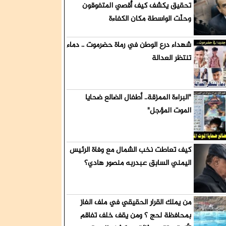
ميش قيادات
تحقيق يكشف كيف أُقصي المتفوقون
وحلّت الواسطة مكان الكفاءة
شهداء درع الوطن في رماة حضرموت .. دماء
تنتظر العدالة
"البراءة الممزقة.. أطفال الضالع ضحايا
الموت المؤجل"
كيف تعاطت نخب الشمال مع وفاة الرئيس
اليمني السابق عبدربه منصور هادي؟
من يملك القرار الحقيقي في ملف الغاز
بمحافظة لحج ؟ ومن يقف خلف تفاقم