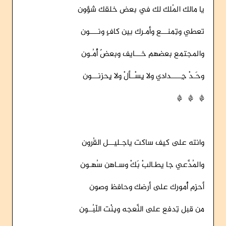
يا مالك المُلك لك في بعض خلقك شؤون
تعطي وتِمنـــع وأمـرك بين كافٍ ونــــون
والمجتمع بعضهم خـــايف وبعضٌ أُمُـون
وحَـدْ جِـــــدادي ولا يِسْــألْ ولا يِحزنـــون
* * *
وانته على كيف ساكت ياجـليـــل القُرون
والمُدَّعي جا يطـالبْ بَكْ وسـاهن سُهـون
أحزِم أُمورك على أرضك وحافظ وصون
من قبل تِدفع على النَّعجه وبِنْت اللّبُــون