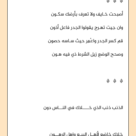
* * *
أصبحت خـايف ولا تعرف بأرضك سكـون
وان جيت تهـرج يقولوا الجدر فاعل أذون
قم كسر الجدر واعْمِر حيث سـاسه حصون
وصحح الوضع زيل الشرط ذي فيه هـون
* * *
الذنب ذنب الذي خـــــلاك في النـــاس دون
خلاك خاضع لأهــل البيـع واهل الرهـــون