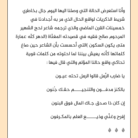
وأنا استعرض الحالة التي وصلنا اليها اليوم جال بخاطري
شريط الذكريات لواقع الحال الذي مر به أجدادنا في
خمسينات القرن الماضي والذي ترجمه شاعر لحج الشهير
المرحوم صالح فقيه في قصيدته المغنّاة (الدهر كلّه عمارة
متى يكون السكون )التي أحسست بأن الشاعر حين صاغ
كلماتها كأنه يعيش بيننا لما احتوته من كلمات قوية
تحاكي واقع حالنا المؤلم والتي قال فيها :
يا ضارب الرَّمل قالوا الرمل تحته عيـون
بالكنز مدفـــون والتنجيــــــم حقـك جُنون
إن كان ذا صـدق جـاك المال فوق البنون
إفرح وغنِّي وِذيــــــــع العلم بالمكـرفون
* * *