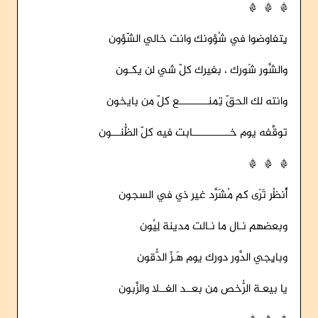
* * *
يِتفاوضوا في شُؤونك وانت خالي الشّؤون
والشَّور شَورك ، بغيرك كلّ شي لن يكـون
وانته لك الحقّ تِمنــــــــــع كلّ من بايخون
توقِّفه يوم خـــــــــــــابت فيه كلّ الظُّنـــون
* * *
أُنظُر تَرَى كم مُشَرَّد غير ذي في السجون
وبعضهم نـال ما نـالت مدينة لِيُون
وبايِجي الدَّور دورك يوم هَـزّ الدُّقون
يا بيعـة الرُّخص من بعــد الغــلا والزَّبون