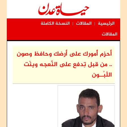
الرئيسية
المقالات
النسخة الكاملة
|
|
المقالات
أحزِم أُمورك على أرضك وحافظ وصون
.. من قبل تِدفع على النَّعجه وبِنْت
اللّبُــون