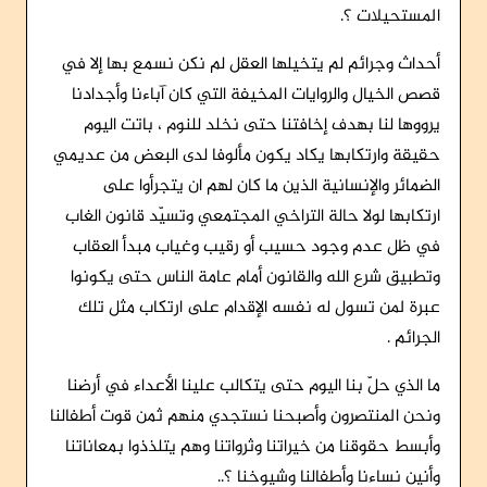
المستحيلات ؟.
أحداث وجرائم لم يتخيلها العقل لم نكن نسمع بها إلا في
قصص الخيال والروايات المخيفة التي كان آباءنا وأجدادنا
يرووها لنا بهدف إخافتنا حتى نخلد للنوم ، باتت اليوم
حقيقة وارتكابها يكاد يكون مألوفا لدى البعض من عديمي
الضمائر والإنسانية الذين ما كان لهم ان يتجرأوا على
ارتكابها لولا حالة التراخي المجتمعي وتسيّد قانون الغاب
في ظل عدم وجود حسيب أو رقيب وغياب مبدأ العقاب
وتطبيق شرع الله والقانون أمام عامة الناس حتى يكونوا
عبرة لمن تسول له نفسه الإقدام على ارتكاب مثل تلك
الجرائم .
ما الذي حلّ بنا اليوم حتى يتكالب علينا الأعداء في أرضنا
ونحن المنتصرون وأصبحنا نستجدي منهم ثمن قوت أطفالنا
وأبسط حقوقنا من خيراتنا وثرواتنا وهم يتلذذوا بمعاناتنا
وأنين نساءنا وأطفالنا وشيوخنا ؟..