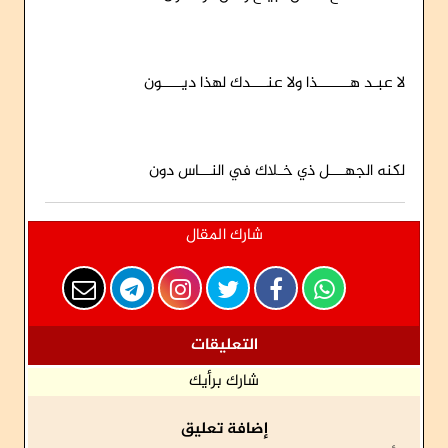
لا عبـد هــــــــذا ولا عنــــدك لهذا ديـــــون
لكنه الجهــــل ذي خـلاك في النـــاس دون
شارك المقال
التعليقات
شارك برأيك
إضافة تعليق