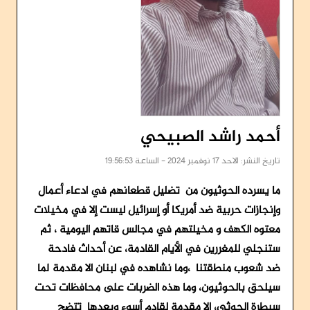
أحمد راشد الصبيحي
تاريخ النشر: الاحد 17 نوفمبر 2024 - الساعة 19:56:53
ما يسرده الحوثيون من تضليل قطعانهم في ادعاء أعمال
وإنجازات حربية ضد أمريكا أو إسرائيل ليست إلا في مخيلات
معتوه الكهف و مخيلتهم في مجالس قاتهم اليومية ، ثم
ستنجلي للمغررين في الأيام القادمة، عن أحداث فادحة
ضد شعوب منطقتنا ،وما نشاهده في لبنان الا مقدمة لما
سيلحق بالحوثيون، وما هذه الضربات على محافظات تحت
سيطرة الحوثي، إلا مقدمة لقادم أسوء وبعدها تتضح