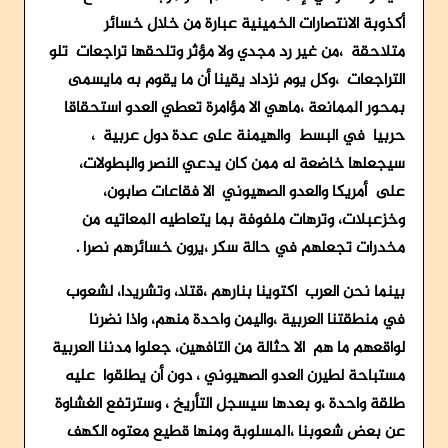
أكذوبة الانتصارات الخمينية عبارة من خلال خسائر
متلاحقة ،من غير رد مجدي ولا مؤثر وتلحقها تراجعات تلو
التراجعات ،وكل يوم نزداد يقينا أن ما يقوم به مايسمى
بمحور الممانعة ،ماهي الا مؤامرة تعطي العدو استحقاقا
حربيا في البسط والهيمنة على عدة دول عربية ،
سيجعلها خاضعة له ممن كان يدعي النصر والبطولات،
على أمريكا والعدو الصهيوني الا فقاعات صابون،
وخزعبلات، وترهات ملفوفة بما يتعاطيه المعاتيه من
مخدرات تجعلهم في حالة سكر ،يرون خسائرهم نصرا .
بينما نحن العرب اكتوينا بنارهم ،قتلا، وتشريدا، لشعوب
في منطقتنا العربية ،واليمن واحدة منهم، واذا نضرنا
لواقعهم ما هم الا حثالة من التافهين، جعلوا مدننا العربية
مستباحة لطيرن العدو الصهيوني ، دون أن يطلقوا عليه
طلقة واحدة ،و بعدها سيسجل التأريخ ، وسترتفع الغشاوة
عن بعض شعوبنا ،المسلوبة ومنها قطيع معتوه الكهف