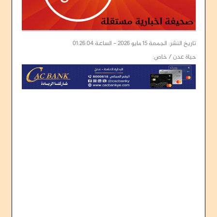
تاريخ النشر: الجمعة 15 مايو 2026 - الساعة 01:26:04
حياة عدن / خاص: