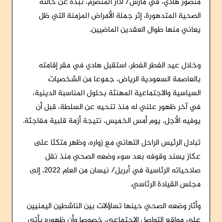
منصور هادي، في مارس/ آذار المنصرم، نبذة عن حالته
الصحية المتدهورة، إثر جملة الأمراض المزمنة التي ظل
يعاني منها طوال العقدين الماضيين.
وخلال عيد الفطر الفطر، استقبل هادي في مقر إقامته
بالعاصمة السعودية الرياض، جموعا من الشخصيات
السياسية والاجتماعية المهنئة بحلول المناسبة الدينية،
في آخر ظهور علني له منذ تنحيه عن السلطة، قبل أن
يوفيه الأجل، يوم أمس الخميس، نتيجة أزمة قلبية مفاجئة.
تبادل الرئيس الراحل التهاني مع زواره، وظهر متكئا على
عكاز يسند وقوفه بعد سوء وضعه الصحي منذ نقل
صلاحياته الرئاسية في أبريل/ نيسان من العام 2022، إلى
مجلس القيادة الرئاسي.
وأثار وضعه الصحي حينها تساؤلات بين الناشطين اليمنيين
على مواقع التواصل الاجتماعي، خصوصا وأن ظهوره يأتي