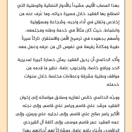
بهذا المصاب الأليم، مشيداً بالأدوار النضالية والوطنية التي
اضطلع بها الفقيد خلال مسيرة حياته، وما عُرف عنه من
إخلاص وتفانٍ في أداء واجبه، وشجاعة ومسؤولية
وانضباط، حيث كان مثالاً في خدمة وطنه ومجتمعه،
وأسهم بجهوده في ترسيخ الأمن والاستقرار، تاركاً سيرةً
طيبة ومكانةً رفيعة في نفوس كل من عرفه وعمل معه.
وأكد الحالمي أن رحيل الفقيد يمثل خسارة كبيرة لمديرية
الحد ويافع خاصة، وللجنوب عامة، نظير ما قدمه من
مواقف وطنية مشرفة وعطاءات مخلصة خلال سنوات
خدمته.
ووجّه الحالمي خالص تعازيه وصادق مواساته إلى إخوان
الفقيد مرشد علي قاسم وياسر علي قاسم، وإلى نجله
الأكبر ياسر صالح علي قاسم، وإلى نجليه علي ورمزي، وإلى
عمه العقيد عمر قاسم موسى، وإلى كافة آل القيرحي
الداؤودي، وأبناء يافع عامة، ومشاركاً لهم أحزانهم بهذا