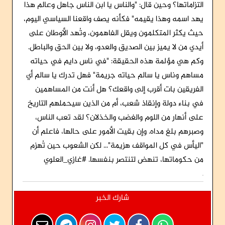
التزاماتها؟ وحين قال: "والناس يا ابن الناس جاهل وعالم هذا
يهد اسمه وهذا يقيمه" فكأنه يصف واقعنا السياسي اليوم،
حيث يكثر المتكلمون ويقل الفاهمون، وتُهد الأوطان على
أيدي من لا يميز بين الصديق والعدو، ولا بين الحق والباطل.
وكم هي مؤلمة هذه الحقيقة: "في ناس دايم في حياته
مساهم وناس يا سالم حياته جريمة" فهل تدرك يا سالم أي
الفريقين بات أقرب إلى واقعك؟ هل أنت من المساهمين
في بناء دولة وإنقاذ شعب، أم من الذين سيحملهم التاريخ
على أنهار من اللوم والغضب والخذلان؟ لقد تعب الناس،
وصبرهم بلغ مداه. وإن بقيت الأمور على حالها، فاعلم أن
"اليأس في كل المواقف هزيمة"... لكن الشعوب حين تُهزم
من حكوماتها، تنهض لتنتصر بنفسها. #غازي_العلوي
شارك الخبر