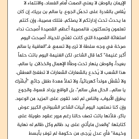
الإيمان بالوطن لا يعني الصمت أمام الفساد، والانتماء لا
يُقاس بالقدرة على تحمّل الجوع. يا سالم بن بريك، إن كان
ما يحدث تحت إدارتكم لا يصلكم، فتلك مصيبة، وإن كنتم
تعلمون وتسكتون، فالمصيبة أعظم. القصيدة أصبحت نداء
استغاثة القصيدة التي كانت تغنّي للحياة، أصبحت اليوم
صرخة في وجه سلطة لا ترى ولا تسمع. فـ"العافية يا سالم
أكبر غنيمة" كما قال الشاعر، لكن الغنيمة اليوم باتت حلماً
بعيداً، والوطن ينهار تحت وطأة الإهمال والخذلان. يا سالم،
هذا الشعب لا يُخدع بالشعارات الشعارات لا تطفئ العطش،
ولا تُشغّل مولداً كهربائياً، ولا تملأ معدة طفل جائع. "أبشّرك
يا سالم... الحال مش سالم"، بل الواقع يزداد قسوة، والجوع
يطرق الأبواب، والناس لم تعد تقوى على المزيد من الوعود.
وإن كنا نستعيد اليوم أبيات الشاعر الشبواني الكبير عوض
باكر، فلأنها باتت تصف حالنا رغم مرور عقود طويلة على
كتابتها: "والعدل مايأتي على يد ظالم وكل ظالم له نهاية
وخيمة" فأي عدل يُرجى من حكومة لم توفِ بأبسط