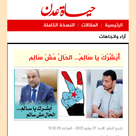
الرئيسية
المقالات
النسخة الكاملة
|
|
آراء واتجاهات
أُبَشِّرُكَ يا سَالِمُ... الحَالُ مُشْ سَالِم
تاريخ النشر: الاحد 27 يوليو 2025 - الساعة 19:52:29