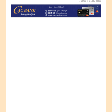
حياة عدن / خاص