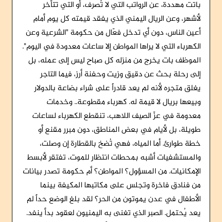
باتت مهددة، عن الرواتب التي لا تُصرف، أو التي تتأخر
لأشهر، وعن الريال اليمني الذي يفقد قيمته كل يوم أمام
أعين الناس، دون أي تدخل فعّال من حكومة "الشرعية وعن
الكهرباء التي لا يراها المواطن إلا ساعات معدودة في اليوم".
الموظف بات يخرج من منزله كل صباح ليس إلى عمله، بل
إلى رحلة بحث عن دقيق وزيت وحفنة أرز، فيما التاجر
يغلق متجره لأنه لم يعد قادراً على شراء بضاعة بالدولار
وبيعها بريال لا قيمة له. كهرباء مقطوعة.. وخدمات
معدومة في عزّ الصيف اللاهب، تنقطع الكهرباء لساعات
طويلة، بل لأيام في بعض المناطق، دون مبرر مقنع أو
خطة طوارئ. أما المياه، فهي تُضخ بالقطارة إن وصلت،
والمستشفيات أشبه بمحطات انتظار للموت، تفتقر لأبسط
الإمكانيات. من المسؤول؟ المواطن؟ أم حكومة تصدر بيانات
من فنادق فاخرة وتجلس على مكاتبها المكيفة بينما
الأطفال في عدن يموتون من الحر؟ لقد بلغ الوضع حداً لم
يعد يُحتمل. الصبر الذي تغنى به اليمنيون لعقود بدأ ينفد.