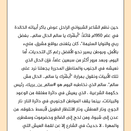
حين نظم الشاعر الشبواني الراحل عوض باكر أبياته الخالدة
في عام 1950م قائلاً: "أبشّرك يا سالم الحال سالم... بفضل
ربي والنوايا السليمة"، كان يتغنى بواقع مشرق، مليء
بالأمل، وبوطن يسير نحو الأفضل رغم كل التحديات. أما
اليوم، وبعد مرور أكثر من سبعين عاماً، فإن الحال الذي
نعيشه في الجنوب والمناطق المحررة يجعلنا نرد على
تلك الأبيات ونقول بمرارة: "أبشّرك يا سالم... الحال مش
سالم". سالم الذي نخاطبه اليوم هو #سالم_بن_بريك، رئيس
حكومة الشرعية ، الذي يعيش في دائرة مغلقة من الوعود
والبيانات، بينما يقف المواطن الجنوبي في دائرة النار: نار
الجوع، ونار العطش، ونار الانتظار الطويل لأبسط حقوقه. من
عدن إلى شبوة، ومن لحج إلى الضالع وحضرموت وسقطرى
والمهرة ، لا حديث في الشارع إلا عن لقمة العيش التي