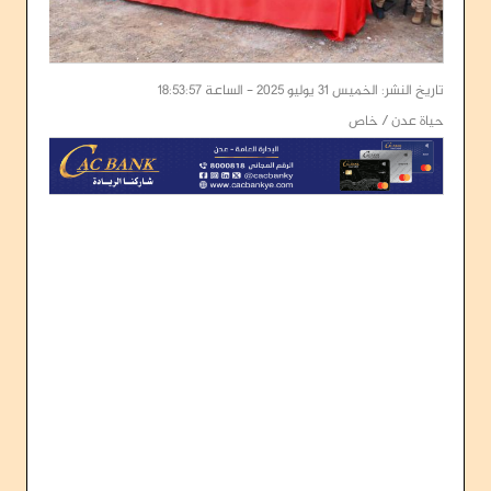
تاريخ النشر: الخميس 31 يوليو 2025 - الساعة 18:53:57
حياة عدن / خاص