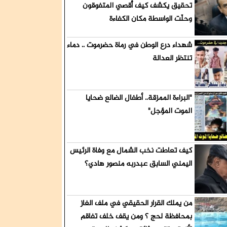
رة
تحقيق يكشف كيف أُقصي المتفوقون
وحلّت الواسطة مكان الكفاءة
ميش قيادات
شهداء درع الوطن في رماة حضرموت .. دماء
تنتظر العدالة
"البراءة الممزقة.. أطفال الضالع ضحايا
الموت المؤجل"
كيف تعاطت نخب الشمال مع وفاة الرئيس
اليمني السابق عبدربه منصور هادي؟
من يملك القرار الحقيقي في ملف الغاز
بمحافظة لحج ؟ ومن يقف خلف تفاقم