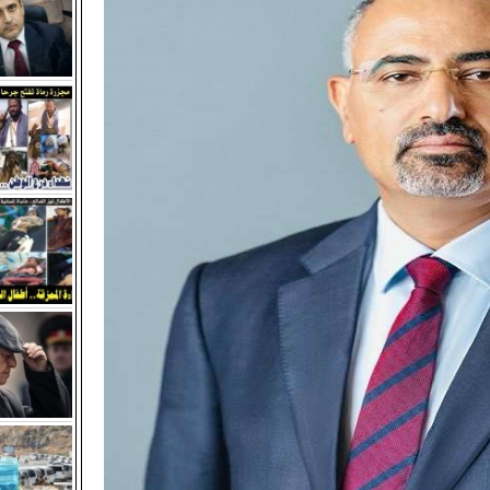
ي بعدن تطالب بالإفراج عن " المحضار" وآخرين وحسم القضايا المتعث
 قيادات شمالية متورطة في تسليم محافظات الشمال للحوثيين وته
الجنوب.
نوبي والالتفاف القيادي.. صمام أمان السيادة والهوية
شهره الثاني وسط إدانات ومطالبات قبلية ورسمية للإفراج عنه