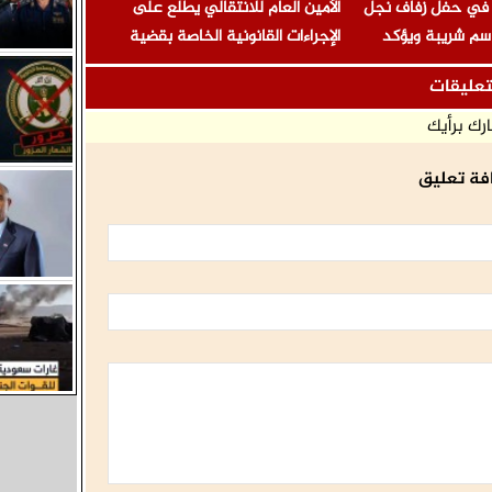
 في حفل زفاف نجل
الأمين العام للانتقالي يطلع على
سم شريبة ويؤكد
الإجراءات القانونية الخاصة بقضية
الشهداء
المناضل المقرحي ومعتقلي تظاهرة
تعليقات
معاشيق السلمية
رك برأيك
فة تعليق