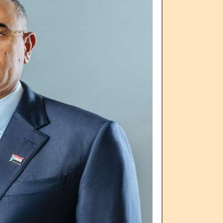
وقفة احتجاجية أمام المجمع القضائ
فضيحة مدوية تهز قرارات العليمي.. ترقية
النضال الشعبي الج
اعتقال معين المقرحي يدخل 