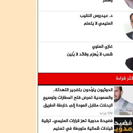
والأسر
د. عيدروس النقيب
العليمي لا يتعلم
غازي العلوي
شعب لا يُهزم وقائد لا يُلين
كثر قراءة
الحوثيون يلوّحون بتفجير التهدئة..
والسعودية تعرض فتح المطارات وتوسيع
الرحلات مقابل العودة إلى خارطة الطريق
539 قراءة
فضيحة مدوية تهز قرارات العليمي.. ترقية
قيادات شمالية متورطة في تسليم