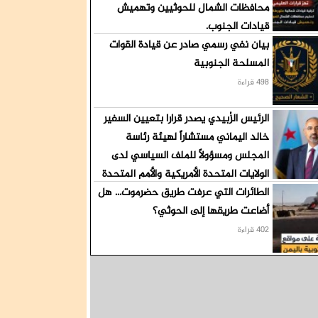
محافظات الشمال للحوثيين وتهميش
قيادات الجنوب.
بيان نفي رسمي صادر عن قيادة القوات
532 قراءة
المسلحة الجنوبية
498 قراءة
الرئيس الزُبيدي يصدر قرارا بتعيين السفير
خالد اليماني مستشاراً لهيئة رئاسة
المجلس ومسؤولاً للملف السياسي لدى
الولايات المتحدة الأمريكية والأمم المتحدة
الطائرات التي عرفت طريق حضرموت... هل
426 قراءة
أضاعت طريقها إلى الحوثي؟
402 قراءة