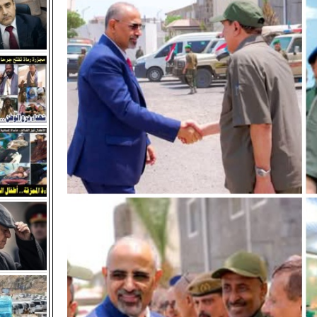
 قيادات شمالية متورطة في تسليم محافظات الشمال للحوثيين وته
الجنوب.
نوبي والالتفاف القيادي.. صمام أمان السيادة والهوية
شهره الثاني وسط إدانات ومطالبات قبلية ورسمية للإفراج عنه
ية بلحج تدعو أبناء ردفان لتنفيذ عصيان مدني جزئي