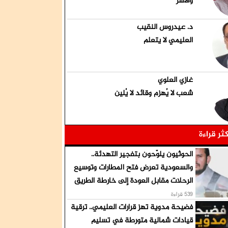
والأسر
د. عيدروس النقيب
العليمي لا يتعلم
غازي العلوي
شعب لا يُهزم وقائد لا يُلين
كثر قراءة
الحوثيون يلوّحون بتفجير التهدئة..
والسعودية تعرض فتح المطارات وتوسيع
الرحلات مقابل العودة إلى خارطة الطريق
539 قراءة
فضيحة مدوية تهز قرارات العليمي.. ترقية
قيادات شمالية متورطة في تسليم