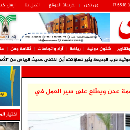
من نحن
خريطة الموقع
اتصل بنا
ارسل خبر
|
|
|
وتقارير
شئون دولية
رياضة
آراء واتجاهات
ثقافة وفن
عل
|
|
|
|
|
حوثية قرب الوديعة يثير تساؤلات: أين اختفى حديث الرياض عن "الأم
الصحا
ات القانونية الخاصة بقضية المناضل المقرحي ومعتقلي تظاهرة معاش
لأوضاع في حضرموت ويحذّر من محاولات جر شباب الجنوب في معار
قضيتهم
اصمة عدن ويطّلع على سير العمل في
ى صحة المناضل اللواء ناصر النوبة ويؤكد اهتمام المجلس الانتقالي 
الجنوبية
اختيار الم
ي بعدن تطالب بالإفراج عن " المحضار" وآخرين وحسم القضايا المتعث