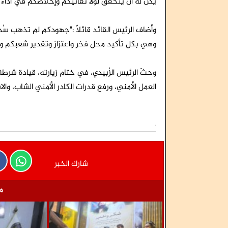
يكن له أن يتحقق لولا تفانيكم وإخلاصكم في أداء 
وأضاف الرئيس القائد قائلًا :"جهودكم لم تذهب سُدً
وهي بكل تأكيد محل فخر واعتزاز وتقدير شعبكم وق
وحثّ الرئيس الزُبيدي، في ختام زيارته، قيادة شرط
العمل الأمني، ورفع قدرات الكادر الأمني الشاب، والا
شارك الخبر
م