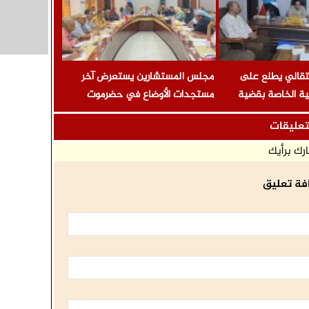
انتقالي يطلع على
مجلس المستشارين يستعرض آخر
ونية الخاصة بقضية
مستجدات الأوضاع في حضرموت
حي ومعتقلي تظاهرة
ويحذّر من محاولات جر شباب الجنوب
تعليقات
ة
في معارك لا تخدم قضيتهم
رك برأيك
فة تعليق