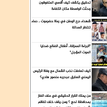
ميش قيادات
تحقيق يكشف كيف أُقصي المتفوقون
وحلّت الواسطة مكان الكفاءة
شهداء درع الوطن في رماة حضرموت .. دماء
تنتظر العدالة
"البراءة الممزقة.. أطفال الضالع ضحايا
الموت المؤجل"
كيف تعاطت نخب الشمال مع وفاة الرئيس
اليمني السابق عبدربه منصور هادي؟
من يملك القرار الحقيقي في ملف الغاز
بمحافظة لحج ؟ ومن يقف خلف تفاقم