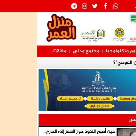
وم وتكنولوجيا
مجتمع مدني
مقالات
|
|
ن القومي"؟
فة الآن
يق السلمية
ك لا تخدم
برموز الثورة
حرر
رة
حين أصبح النفوذ جواز السفر إلى الخارج...