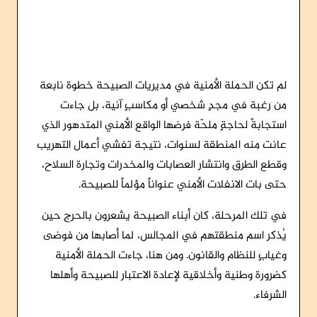
لم تكن الحملة الأمنية في مديريات الصبيحة خطوة نابعة
من رغبة في مجدٍ شخصي أو مكاسبٍ آنية، بل جاءت
استجابةً لحاجةٍ ملحّة فرضها الواقع الأمني المتدهور الذي
عانت منه المنطقة لسنوات، نتيجة تفشي أعمال التهريب
وقطع الطرق وانتشار العصابات والمخدرات وتجارة السلاح،
حتى بات الانفلات الأمني عنواناً مؤلماً للصبيحة.
في تلك المرحلة، كان أبناء الصبيحة يشعرون بالحرج حين
يُذكر اسم منطقتهم في المجالس، لما أصابها من فوضى
وغيابٍ للنظام والقانون. ومن هنا، جاءت الحملة الأمنية
كضرورة وطنية وأخلاقية لإعادة الاعتبار للصبيحة وأهلها
الشرفاء.