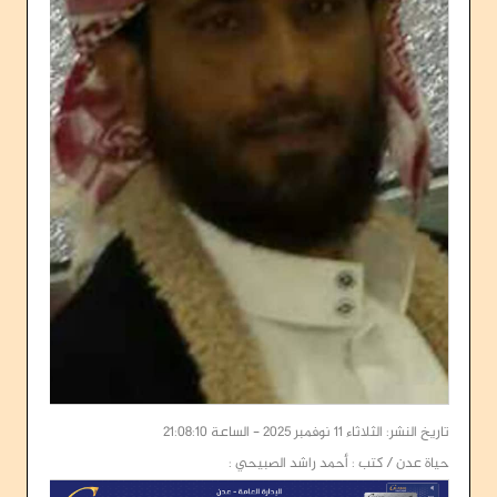
تاريخ النشر: الثلاثاء 11 نوفمبر 2025 - الساعة 21:08:10
حياة عدن / كتب : أحمد راشد الصبيحي :