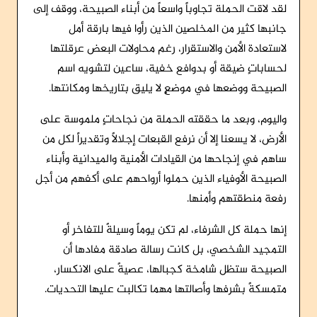
لقد لاقت الحملة تجاوباً واسعاً من أبناء الصبيحة، ووقف إلى
جانبها كثير من المخلصين الذين رأوا فيها بارقة أمل
لاستعادة الأمن والاستقرار، رغم محاولات البعض عرقلتها
لحساباتٍ ضيقة أو بدوافع خفية، ساعين لتشويه اسم
الصبيحة ووضعها في موضعٍ لا يليق بتاريخها ومكانتها.
واليوم، وبعد ما حققته الحملة من نجاحاتٍ ملموسة على
الأرض، لا يسعنا إلا أن نرفع القبعات إجلالاً وتقديراً لكل من
ساهم في إنجاحها من القيادات الأمنية والميدانية وأبناء
الصبيحة الأوفياء الذين حملوا أرواحهم على أكفهم من أجل
رفعة منطقتهم وأمنها.
إنها حملة كل الشرفاء، لم تكن يوماً وسيلةً للتفاخر أو
التمجيد الشخصي، بل كانت رسالة صادقة مفادها أن
الصبيحة ستظل شامخة كجبالها، عصيةً على الانكسار،
متمسكةً بشرفها وأصالتها مهما تكالبت عليها التحديات.