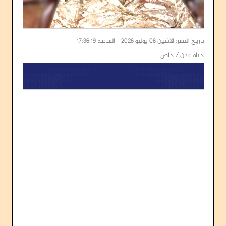
تاريخ النشر: الاثنين 06 يوليو 2026 - الساعة 17:36:19
حياة عدن / خاص :