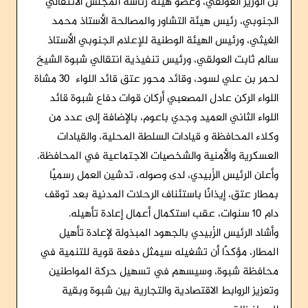
بن الوزير العولقي، وعضو هيئة رئاسة المجلس الانتقالي
الجنوبي، رئيس هيئة التشاور والمصالحة الأستاذ محمد
الغيثي، ورئيس الهيئة الوطنية للإعلام الجنوبي الأستاذ
سالم ثابت العولقي، ورئيس تنفيذية انتقالي شبوة الشيخ
لحمر بن علي لسود، وقائد محور عتق قائد اللواء 30 مشاة
اللواء الركن عادل المصعبي أركان قوات دفاع شبوة قائد
اللواء الثاني العميد وجدي باعوم، بالإضافة إلى عدد من
وكلاء المحافظة و قيادات السلطة المحلية، والقيادات
العسكرية والأمنية والشخصيات الاجتماعية في المحافظة.
وأعلن الرئيس الزُبيدي، لدى وصوله، تدشين العمل رسميًا
بمطار عتق، إيذانًا باستئناف الرحلات المدنية بعد توقف
دام 10 سنوات، عقب استكمال أعمال إعادة تأهيله.
وأشاد الرئيس الزُبيدي بالجهود المبذولة لإعادة تأهيل
المطار، مؤكدًا أن تشغيله سيمثل دفعة قوية للتنمية في
محافظة شبوة، وسيسهم في تسهيل حركة المواطنين
وتعزيز الروابط الاقتصادية والتجارية بين شبوة وبقية