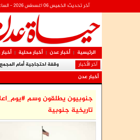
آخر تحديث: الخميس 06 اغسطس 2026 - الساعة:17:13:20
الرئيسية
أخبار عدن
أخبار محلية
أخبار 
|
|
|
آخر الأخبار
وقفة احتجاجية أمام المجمع القضا
أخبار عدن
فضيحة مدوية تهز قرارات العليمي.. ترقية
جنوبيون يطلقون وسم #يوم_اعلان
تاريخية جنوبية
النضال الشعبي الج
اعتقال معين المقرحي يدخل 
النقابات العمال