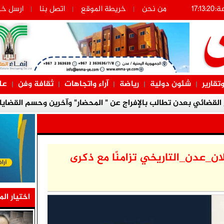
من نحن
خريطة الموقع
اتصل بنا
ارسل خب
|
|
|
وتقارير
شئون دولية
رياضة
آراء واتجاهات
ثقافة وفن
عل
|
|
|
|
|
الصحافة الآن
ئي بعدن تطالب بالإفراج عن " المحضار" وآخرين وحسم القضايا المتع
 قيادات شمالية متورطة في تسليم محافظات الشمال للحوثيين وته
الجنوب.
_عدن_التاريخي تزامنًا مع ذكرى
نوبي والالتفاف القيادي.. صمام أمان السيادة والهوية
شهره الثاني وسط إدانات ومطالبات قبلية ورسمية للإفراج عنه
اختيار الم
ية بلحج تدعو أبناء ردفان لتنفيذ عصيان مدني جزئي