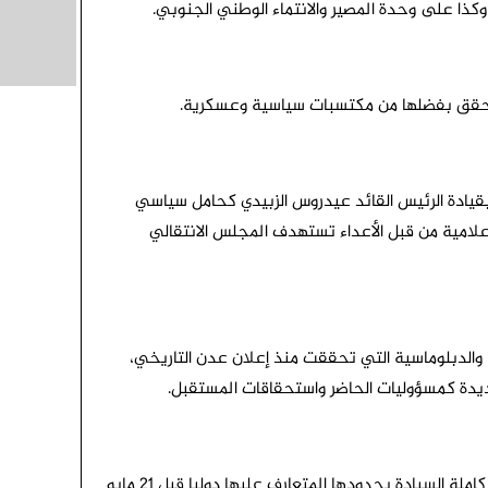
 وكذا على وحدة المصير والانتماء الوطني الجنوبي.
 تحقق بفضلها من مكتسبات سياسية وعسكرية.
 بقيادة الرئيس القائد عيدروس الزبيدي كحامل سياسي
لامية من قبل الأعداء تستهدف المجلس الانتقالي
والدبلوماسية التي تحققت منذ إعلان عدن التاريخي،
لجديدة كمسؤوليات الحاضر واستحقاقات المستقبل.
وأكدوا على حق شعب الجنوب في استعادة دولته كاملة السيادة بحدودها المتعارف عليها دوليا قبل 21 مايو