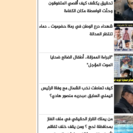
تحقيق يكشف كيف أُقصي المتفوقون
لجنوب
وحلّت الواسطة مكان الكفاءة
شهداء درع الوطن في رماة حضرموت .. دماء
 الجنوبي
تنتظر العدالة
"البراءة الممزقة.. أطفال الضالع ضحايا
الموت المؤجل"
كيف تعاطت نخب الشمال مع وفاة الرئيس
اليمني السابق عبدربه منصور هادي؟
من يملك القرار الحقيقي في ملف الغاز
بمحافظة لحج ؟ ومن يقف خلف تفاقم