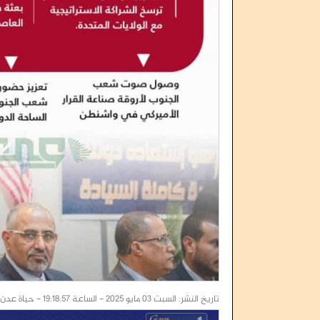
تاريخ النشر: السبت 03 مايو 2025 - الساعة 19:18:57 - حياة عدن / خاص :