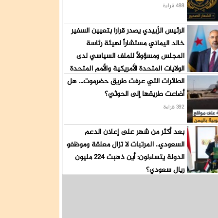
488 قراءة
الرئيس الزُبيدي يصدر قرارا بتعيين السفير
خالد اليماني مستشاراً لهيئة رئاسة
المجلس ومسؤولاً للملف السياسي لدى
الولايات المتحدة الأمريكية والأمم المتحدة
الطائرات التي عرفت طريق حضرموت... هل
411 قراءة
أضاعت طريقها إلى الحوثي؟
392 قراءة
بعد أكثر من شهر على إعلان الدعم
السعودي.. المرتبات لا تزال معلقة وموظفو
الدولة يتساءلون: أين ذهبت 224 مليون
ريال سعودي؟
374 قراءة