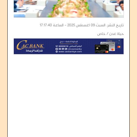
تاريخ النشر: السبت 09 اغسطس 2025 - الساعة 17:17:40
حياة عدن / خاص