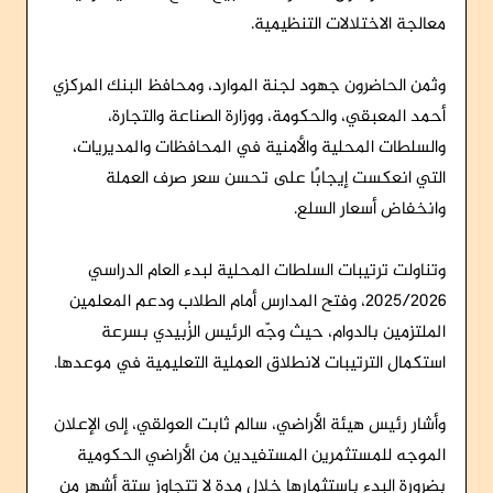
معالجة الاختلالات التنظيمية.
وثمن الحاضرون جهود لجنة الموارد، ومحافظ البنك المركزي
أحمد المعبقي، والحكومة، ووزارة الصناعة والتجارة،
والسلطات المحلية والأمنية في المحافظات والمديريات،
التي انعكست إيجابًا على تحسن سعر صرف العملة
وانخفاض أسعار السلع.
وتناولت ترتيبات السلطات المحلية لبدء العام الدراسي
2025/2026، وفتح المدارس أمام الطلاب ودعم المعلمين
الملتزمين بالدوام، حيث وجّه الرئيس الزُبيدي بسرعة
استكمال الترتيبات لانطلاق العملية التعليمية في موعدها.
وأشار رئيس هيئة الأراضي، سالم ثابت العولقي، إلى الإعلان
الموجه للمستثمرين المستفيدين من الأراضي الحكومية
بضرورة البدء باستثمارها خلال مدة لا تتجاوز ستة أشهر من