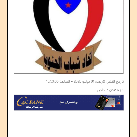
تاريخ النشر: الاربعاء 01 يوليو 2026 - الساعة 15:53:35
حياة عدن / خاص :