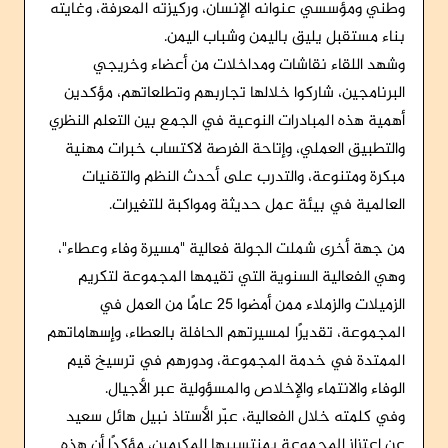
وطني ومؤسسي عنوانه الإنسان، وركيزته المعرفة، وغايته
بناء مستقبل يليق باليمن وشباب اليمن.
وشهد اللقاء نقاشات ومداخلات من أعضاء وخريجي
البرنامجين، شاركوا خلالها تجاربهم وتطلعاتهم، مؤكدين
أهمية هذه المبادرات النوعية في الجمع بين التعلم النظري
والتطبيق العملي، وإتاحة الفرصة لاكتساب خبرات مهنية
مبكرة ومتنوعة، والتدرب على أحدث النظم والتقنيات
العالمية في بيئة عمل حديثة ومواكبة للتغيرات.
من جهة أخرى شملت الجولة فعالية "مسيرة وفاء وعطاء"،
وهي الفعالية السنوية التي تقيمها المجموعة لتكريم
الزميلات والزملاء ممن أمضوا ٢٥ عامًا من العمل في
المجموعة، تقديرًا لمسيرتهم الحافلة بالعطاء، وإسهاماتهم
الممتدة في خدمة المجموعة، ودورهم في ترسيخ قيم
الوفاء والانتماء والإخلاص والمسؤولية عبر الأجيال.
وفي كلمته خلال الفعالية، عبّر الأستاذ نبيل هائل سعيد
عن اعتزاز المجموعة بمنتسبيها المكرمين، مؤكدًا أن هذه