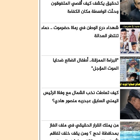
تحقيق يكشف كيف أُقصي المتفوقون
 الجنوبي
وحلّت الواسطة مكان الكفاءة
شهداء درع الوطن في رماة حضرموت .. دماء
تنتظر العدالة
"البراءة الممزقة.. أطفال الضالع ضحايا
الموت المؤجل"
كيف تعاطت نخب الشمال مع وفاة الرئيس
اليمني السابق عبدربه منصور هادي؟
من يملك القرار الحقيقي في ملف الغاز
بمحافظة لحج ؟ ومن يقف خلف تفاقم