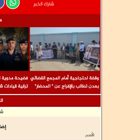
شارك الخبر
م
وقفة احتجاجية أمام المجمع القضائي
فضيحة مدوية ته
بعدن تطالب بالإفراج عن " المحضار"
ترقية قيادات ش
وآخرين وحسم القضايا المتعثرة
تسليم محافظات 
ال
وتهميش قيادات
شا
إضا
الأسم