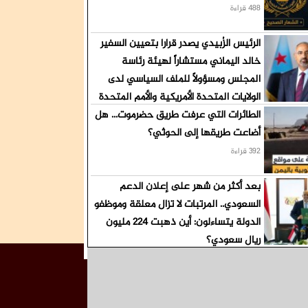
488 قراءة
الرئيس الزُبيدي يصدر قرارا بتعيين السفير
خالد اليماني مستشاراً لهيئة رئاسة
المجلس ومسؤولاً للملف السياسي لدى
الولايات المتحدة الأمريكية والأمم المتحدة
الطائرات التي عرفت طريق حضرموت... هل
411 قراءة
أضاعت طريقها إلى الحوثي؟
392 قراءة
بعد أكثر من شهر على إعلان الدعم
السعودي.. المرتبات لا تزال معلقة وموظفو
الدولة يتساءلون: أين ذهبت 224 مليون
ريال سعودي؟
373 قراءة
الاعلان في الموقع
خريطةالموقع