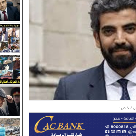
 : سلطات الوصاية تفرض حرب خدمات ممنهجة تستهدف إنهاك المواطن
د خالد.. خطر مباشر يهدد استقرار الجنوب وأمن شعبه
حفد تدعو مالكي المحال التجارية بالالتزام بالعصيان المدني